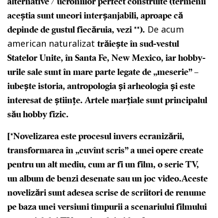
alternative / ucroniilor perfect construite (termenii
aceștia sunt uneori interșanjabili, aproape că
De acum
depinde de gustul fiecăruia, vezi **).
american naturalizat
trăiește în sud-vestul
Statelor Unite, în Santa Fe,
New Mexico, iar hobby-
urile sale sunt în mare parte legate de „meserie” –
iubește istoria, antropologia și arheologia și este
interesat de științe. Artele marțiale sunt principalul
său hobby fizic.
[*Novelizarea este procesul invers ecranizării,
transformarea în „cuvînt scris” a unei opere create
pentru un alt mediu, cum ar fi un film, o serie TV,
un album de benzi desenate sau un joc video.Aceste
novelizări sunt adesea scrise de scriitori de renume
pe baza unei versiuni timpurii a scenariului filmului