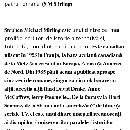
patru romane. (
S M Stirling)
unul dintre cei mai
Stephen Michael Stirling este
prolifici scriitori de istorie alternativă și,
totodată, unul dintre cei mai buni
. Este canadian
născut în 1953 în Franța, la baza aeriană canadiană
de la Metz și a crescut în Europa, Africa și America
de Nord. Din 1985 până acum a publicat aproape
cincizeci de romane, singur sau în colaborare cu
alții, aceștia alții fiind David Drake, Anne
McCaffrey, Jerry Pournelle… De la
fantasy
la
Hard
Science
, de la SF militar la „novelizări”* de filme și
seriale TV, el este unul dintre maeștrii recunoscuți
ai distopiilor / universurilor paralele / istoriilor