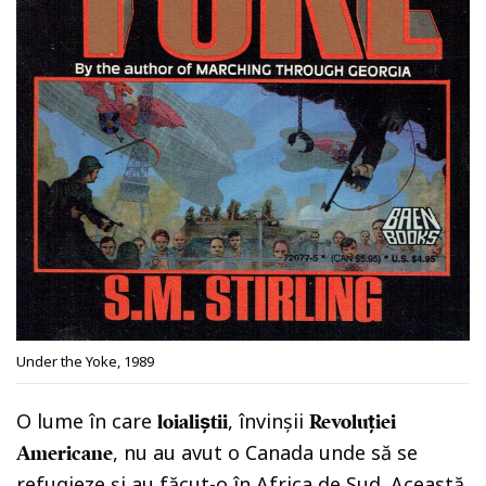
Under the Yoke, 1989
O lume în care
, învinșii
loialiștii
Revoluției
, nu au avut o Canada unde să se
Americane
refugieze și au făcut-o în Africa de Sud. Această