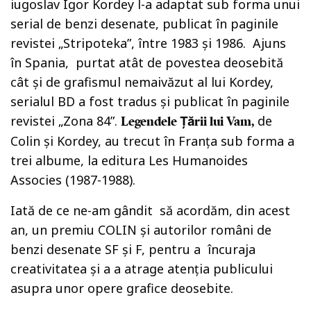
iugoslav Igor Kordey l-a adaptat sub forma unui
serial de benzi desenate, publicat în paginile
revistei „Stripoteka”, între 1983 și 1986. Ajuns
în Spania, purtat atât de povestea deosebită
cât şi de grafismul nemaivăzut al lui Kordey,
serialul BD a fost tradus şi publicat în paginile
revistei „Zona 84”.
de
Legendele Țării lui Vam,
Colin și Kordey, au trecut în Franța sub forma a
trei albume, la editura Les Humanoides
Associes (1987-1988).
Iată de ce ne-am gândit să acordăm, din acest
an, un premiu COLIN şi autorilor români de
benzi desenate SF şi F, pentru a încuraja
creativitatea şi a a atrage atenţia publicului
asupra unor opere grafice deosebite.