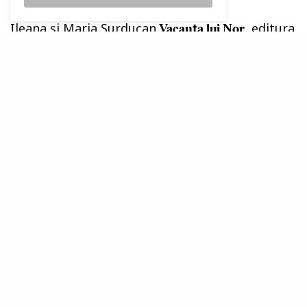
Ileana şi Maria Surducan
, editura
Vacanţa lui Nor
Art, Bucureşti, 2018