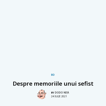
BD
Despre memoriile unui sefist
DODO NIŢĂ
BY
24 IULIE 2021