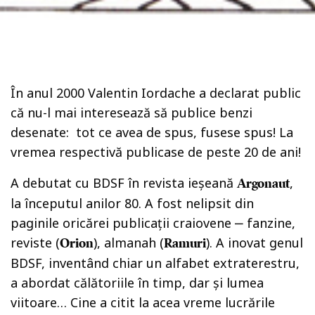
În anul 2000 Valentin Iordache a declarat public
că nu-l mai interesează să publice benzi
desenate: tot ce avea de spus, fusese spus! La
vremea respectivă publicase de peste 20 de ani!
A debutat cu BDSF în revista ieşeană
,
Argonaut
la începutul anilor 80. A fost nelipsit din
paginile oricărei publicaţii craiovene ‒ fanzine,
reviste (
), almanah (
). A inovat genul
Orion
Ramuri
BDSF, inventând chiar un alfabet extraterestru,
a abordat călătoriile în timp, dar şi lumea
viitoare… Cine a citit la acea vreme lucrările