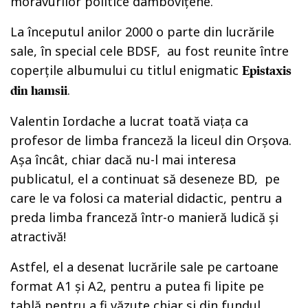
moravurilor politice dâmboviţene.
La începutul anilor 2000 o parte din lucrările
sale, în special cele BDSF, au fost reunite între
coperţile albumului cu titlul enigmatic
Epistaxis
.
din hamsii
Valentin Iordache a lucrat toată viaţa ca
profesor de limba franceză la liceul din Orşova.
Aşa încât, chiar dacă nu-l mai interesa
publicatul, el a continuat să deseneze BD, pe
care le va folosi ca material didactic, pentru a
preda limba franceză într-o manieră ludică şi
atractivă!
Astfel, el a desenat lucrările sale pe cartoane
format A1 şi A2, pentru a putea fi lipite pe
tablă pentru a fi văzute chiar şi din fundul