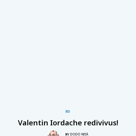
BD
Valentin Iordache redivivus!
DODO NIŢĂ
BY