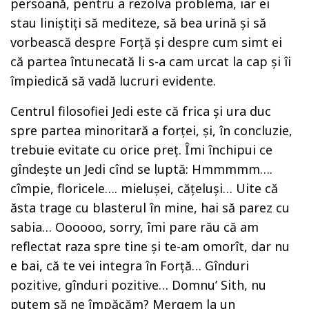
persoană, pentru a rezolva problema, iar ei
stau liniștiți să mediteze, să bea urină și să
vorbească despre Forță și despre cum simt ei
că partea întunecată li s-a cam urcat la cap și îi
împiedică să vadă lucruri evidente.
Centrul filosofiei Jedi este că frica și ura duc
spre partea minoritară a forței, și, în concluzie,
trebuie evitate cu orice preț. Îmi închipui ce
gîndește un Jedi cînd se luptă: Hmmmmm….
cîmpie, floricele…. mielușei, cățeluși… Uite că
ăsta trage cu blasterul în mine, hai să parez cu
sabia… Oooooo, sorry, îmi pare rău că am
reflectat raza spre tine și te-am omorît, dar nu
e bai, că te vei integra în Forță… Gînduri
pozitive, gînduri pozitive… Domnu’ Sith, nu
putem să ne împăcăm? Mergem la un