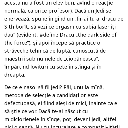
acesta nu a fost un elev bun, avînd o reacție
normală, ca orice profesor). Dacă un Jedi se
enervează, spune în gînd un „fir-ai tu al dracu de
Sith borît, să vezi ce orgasm cu sabia laser îți
dau” (evident, #define Dracu „the dark side of
the force”), și apoi începe să practice o
străveche tehnică de luptă, cunoscută de
maeștrii sub numele de „ciobăneasca”,
împărțind lovituri cu sete în stînga și în
dreapta.
De ce e nasol să fii Jedi? Păi, unu la mînă,
metoda de selecție a candidaților este
defectuoasă, ei fiind aleși de mici, înainte ca ei
să știe ce vor. Dacă te-ai născut cu
midiclorienele în sînge, poți deveni Jedi, altfel
nici o șansă. Nu tu încurajare a competitivității,