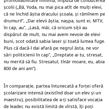
promovabilitate minimă, impusă de conducerea
școlii („Bă, Yoda, nu mai pica atît de mulți elevi,
că ne închid ăștia dracului școala, și rămînem pe
drumuri!”, „Dar elevii ăștia, nașpa, sunt ei, MTV,
în cap, au”, „Lasă, măi, că oricum siții au
dispărut de mult, nu mai avem nevoie de elevi
buni, scot odată sabia laser și toată lumea fuge.
Plus că dacă-l dai afară pe negrul ăsta, ne vor
sări politicienii în cap”, „Dreptate ai tu, stresat,
nu merită să fiu. Stresatul, tînăr moare, eu, abia
800 de ani am”).
În comparație, partea întunecată a forței oferă
școlarizare intensă (existînd doar un elev și un
maestru), posibilitatea de a-ți satisface vocația
de leader, nu există limită de vîrstă, îți poți