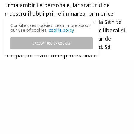
urma ambițiile personale, iar statutul de
maestru îl obții prin eliminarea, prin orice
mijloace, a șefului tău. De fapt, școala Sith te
Our site uses cookies. Learn more about
pregătește pentru climatul economic liberal și
our use of cookies:
cookie policy
globalizat, în timp ce școala Jedi e clar de
I ACCEPT USE OF COOKIES
natură socialistă. Și rezultatele se văd. Să
comparăm rezultatele profesionale:
Școala Jedi
Qui-Gon Jin, maestru: are puține succese pe
plan profesional, ucigînd doar cîțiva roboți.
Îmbrăcămintea îi este extrem de sărăcăcioasă,
dovedind o stare materială precară. Are totuși
inițiativă, și pentru asta este exclus din consiliu,
și este trimis de fiecare dată în misiunile cele
mai periculoase. Este ucis de Darth Maul, unul