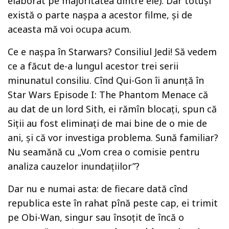
elaborat pe majoritatea dintre ele). Dar totuși
există o parte nașpa a acestor filme, și de
aceasta mă voi ocupa acum.
Ce e nașpa în Starwars? Consiliul Jedi! Să vedem
ce a făcut de-a lungul acestor trei serii
minunatul consiliu. Cînd Qui-Gon îi anunță în
Star Wars Episode I: The Phantom Menace că
au dat de un lord Sith, ei rămîn blocați, spun că
Siții au fost eliminați de mai bine de o mie de
ani, și că vor investiga problema. Sună familiar?
Nu seamănă cu „Vom crea o comisie pentru
analiza cauzelor inundațiilor”?
Dar nu e numai asta: de fiecare dată cînd
republica este în rahat pînă peste cap, ei trimit
pe Obi-Wan, singur sau însoțit de încă o