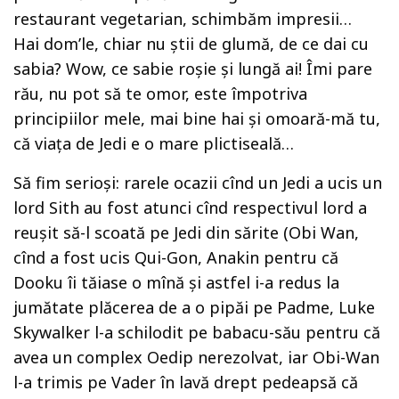
restaurant vegetarian, schimbăm impresii…
Hai dom’le, chiar nu știi de glumă, de ce dai cu
sabia? Wow, ce sabie roșie și lungă ai! Îmi pare
rău, nu pot să te omor, este împotriva
principiilor mele, mai bine hai și omoară-mă tu,
că viața de Jedi e o mare plictiseală…
Să fim serioși: rarele ocazii cînd un Jedi a ucis un
lord Sith au fost atunci cînd respectivul lord a
reușit să-l scoată pe Jedi din sărite (Obi Wan,
cînd a fost ucis Qui-Gon, Anakin pentru că
Dooku îi tăiase o mînă și astfel i-a redus la
jumătate plăcerea de a o pipăi pe Padme, Luke
Skywalker l-a schilodit pe babacu-său pentru că
avea un complex Oedip nerezolvat, iar Obi-Wan
l-a trimis pe Vader în lavă drept pedeapsă că