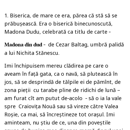
1. Biserica, de mare ce era, părea că stă să se
prăbuşească. Era o biserică binecunoscută,
Madona Dudu, celebrată ca titlu de carte ‑
‑ de Cezar Baltag, umbră palidă
Madona din dud
a lui Nichita Stănescu.
Imi închipuisem mereu clădirea pe care o
aveam în faţă gata, ca o navă, să plutească în
jos, să se desprindă de tălpile ei de pămînt, de
zona pieţii cu tarabe pline de ridichi de lună –
am furat cît am putut de‑acolo ‑ să o ia la vale
spre Craioviţa Nouă sau să vireze către Valea
Roşie, ca mai, să încreştineze tot oraşul. Imi
aminteam, nu ştiu de ce, una din poveştile