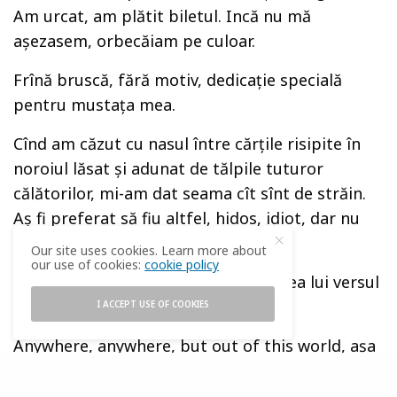
Am urcat, am plătit biletul. Incă nu mă
aşezasem, orbecăiam pe culoar.
Frînă bruscă, fără motiv, dedicaţie specială
pentru mustaţa mea.
Cînd am căzut cu nasul între cărţile risipite în
noroiul lăsat şi adunat de tălpile tuturor
călătorilor, mi-am dat seama cît sînt de străin.
Aş fi preferat să fiu altfel, hidos, idiot, dar nu
străin.
Our site uses cookies. Learn more about
our use of cookies:
cookie policy
Abia atunci am înşeles în deplinătatea lui versul
lui Baudelaire
I ACCEPT USE OF COOKIES
Anywhere, anywhere, but out of this world, aşa
am ănţeles, cu chiu cu vai, că nu sînt de pe
lumea asta.