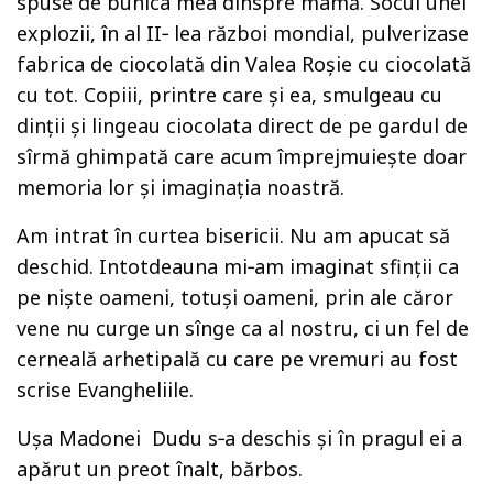
spuse de bunica mea dinspre mamă. Socul unei
explozii, în al II‑ lea război mondial, pulverizase
fabrica de ciocolată din Valea Roşie cu ciocolată
cu tot. Copiii, printre care şi ea, smulgeau cu
dinţii şi lingeau ciocolata direct de pe gardul de
sîrmă ghimpată care acum împrejmuieşte doar
memoria lor şi imaginaţia noastră.
Am intrat în curtea bisericii. Nu am apucat să
deschid. Intotdeauna mi‑am imaginat sfinţii ca
pe nişte oameni, totuşi oameni, prin ale căror
vene nu curge un sînge ca al nostru, ci un fel de
cerneală arhetipală cu care pe vremuri au fost
scrise Evangheliile.
Uşa Madonei Dudu s‑a deschis şi în pragul ei a
apărut un preot înalt, bărbos.