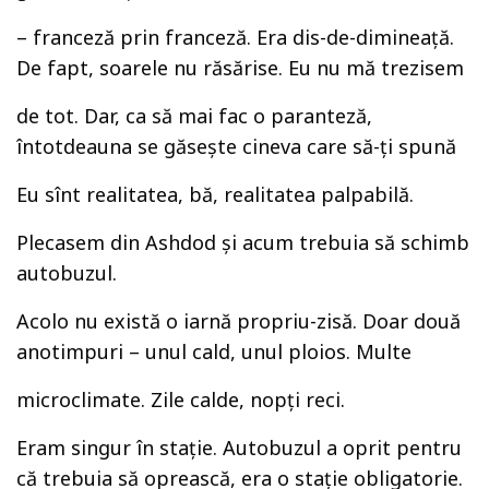
– franceză prin franceză. Era dis-de-dimineaţă.
De fapt, soarele nu răsărise. Eu nu mă trezisem
de tot. Dar, ca să mai fac o paranteză,
întotdeauna se găseşte cineva care să-ţi spună
Eu sînt realitatea, bă, realitatea palpabilă.
Plecasem din Ashdod şi acum trebuia să schimb
autobuzul.
Acolo nu există o iarnă propriu-zisă. Doar două
anotimpuri – unul cald, unul ploios. Multe
microclimate. Zile calde, nopţi reci.
Eram singur în staţie. Autobuzul a oprit pentru
că trebuia să oprească, era o staţie obligatorie.