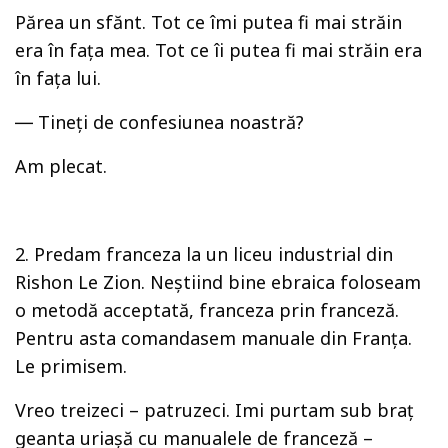
Părea un sfănt. Tot ce îmi putea fi mai străin
era în faţa mea. Tot ce îi putea fi mai străin era
în faţa lui.
― Tineţi de confesiunea noastră?
Am plecat.
2. Predam franceza la un liceu industrial din
Rishon Le Zion. Neştiind bine ebraica foloseam
o metodă acceptată, franceza prin franceză.
Pentru asta comandasem manuale din Franţa.
Le primisem.
Vreo treizeci – patruzeci. Imi purtam sub braţ
geanta uriaşă cu manualele de franceză –