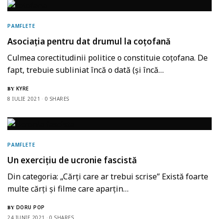
PAMFLETE
Asociația pentru dat drumul la coțofană
Culmea corectitudinii politice o constituie coțofana. De
fapt, trebuie subliniat încă o dată (și încă…
KYRE
BY
8 IULIE 2021
0 SHARES
PAMFLETE
Un exercițiu de ucronie fascistă
Din categoria: „Cărți care ar trebui scrise” Există foarte
multe cărți și filme care aparțin…
DORU POP
BY
24 IUNIE 2021
0 SHARES