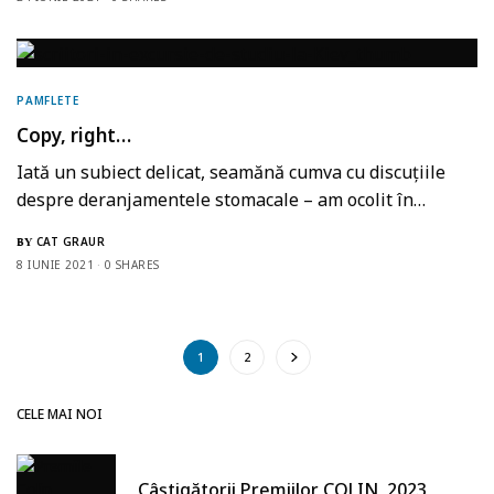
PAMFLETE
Copy, right…
Iată un subiect delicat, seamănă cumva cu discuțiile
despre deranjamentele stomacale – am ocolit în…
CAT GRAUR
BY
8 IUNIE 2021
0 SHARES
1
2
CELE MAI NOI
Câștigătorii Premiilor COLIN, 2023