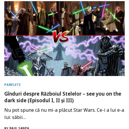
PAMFLETE
Gînduri despre Războiul Stelelor – see you on the
dark side (Episodul I, II și III)
Nu pot spune că nu mi-a plăcut Star Wars. Ce-i a lui e-a
lui: săbii…
RAUL SANPA
BY