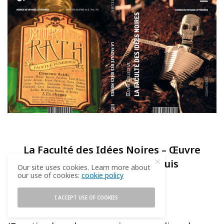
La Faculté des Idées Noires – Œuvre
collective – Cadavre exquis
Our site uses cookies. Learn more about
our use of cookies:
cookie policy
de CAT Graur
I ACCEPT USE OF COOKIES